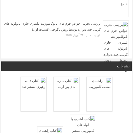
بررسی تجربی خواص فوم های نانوکامپوزیت پلیمری حاوی نانولوله های
کربنی چند دیواره توسط روش تاگوچی (قسمت اول)
بازدید : - بار ، 21 آوریل 2018
نشریات