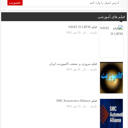
عضویت
فیلم های آموزشی
فیلم WHAT IS LRTM
بازدید : - بار ، 13 می 2011
فیلم مروری بر صنعت کامپوزیت ایران
بازدید : - بار ، 12 می 2011
فیلم SMC Automotive Alliance
بازدید : - بار ، 12 می 2011