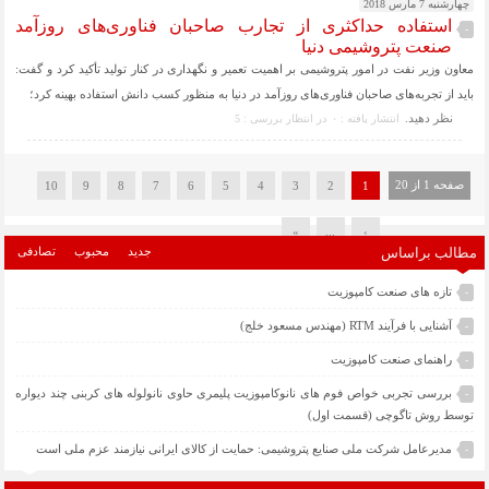
چهارشنبه 7 مارس 2018
استفاده حداکثری از تجارب صاحبان فناوری‌‌های روزآمد
-
صنعت پتروشیمی دنیا
معاون وزیر نفت در امور پتروشیمی بر اهمیت تعمیر و نگهداری در کنار تولید تأکید کرد و گفت:
باید از تجربه‌های صاحبان فناوری‌های روزآمد در دنیا به منظور کسب دانش استفاده بهینه کرد؛
نظر دهيد.
انتشار یافته : ۰
در انتظار بررسی : 5
صفحه 1 از 20
10
9
8
7
6
5
4
3
2
1
»
...
›
مطالب براساس
جدید
محبوب
تصادفی
تازه های صنعت کامپوزیت
-
آشنایی با فرآیند RTM (مهندس مسعود خلج)
-
راهنمای صنعت کامپوزیت
-
بررسی تجربی خواص فوم های نانوکامپوزیت پلیمری حاوی نانولوله های کربنی چند دیواره
-
توسط روش تاگوچی (قسمت اول)
مدیرعامل شرکت ملی صنایع پتروشیمی: حمایت از کالای ایرانی نیازمند عزم ملی است
-