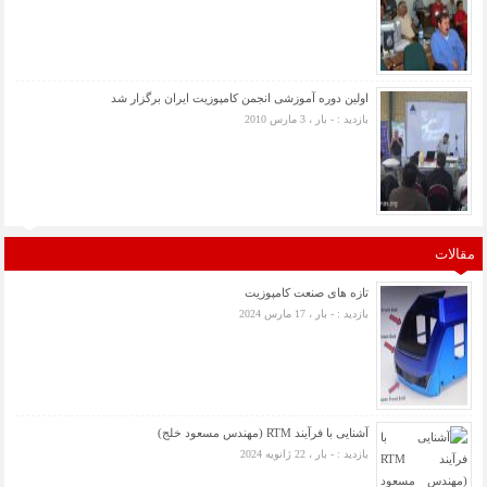
اولین دوره آموزشی انجمن کامپوزیت ایران برگزار شد
بازدید : - بار ، 3 مارس 2010
مقالات
تازه های صنعت کامپوزیت
بازدید : - بار ، 17 مارس 2024
آشنایی با فرآیند RTM (مهندس مسعود خلج)
بازدید : - بار ، 22 ژانویه 2024