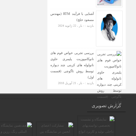
آشنایی با فرآیند RTM (مهندس
مسعود خلج)
بازدید : - بار ، 22 ژانویه 2024
بررسی تجربی خواص فوم های
نانوکامپوزیت پلیمری حاوی
نانولوله های کربنی چند دیواره
توسط روش تاگوچی (قسمت
اول)
بازدید : - بار ، 21 آوریل 2018
گزارش تصویری