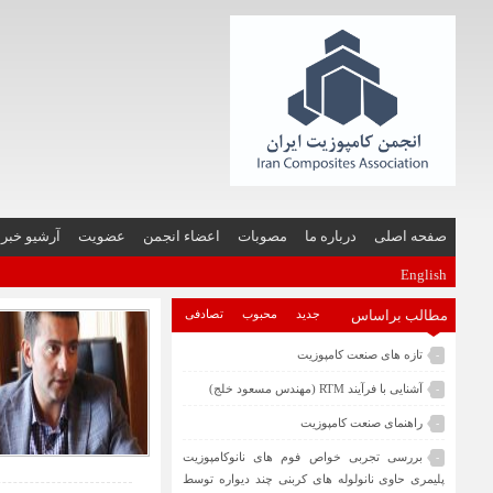
صفحه اصلی
درباره ما
مصوبات
اعضاء انجمن
عضویت
آرشیو خبر
English
مطالب براساس
جدید
محبوب
تصادفی
تازه های صنعت کامپوزیت
-
آشنایی با فرآیند RTM (مهندس مسعود خلج)
-
راهنمای صنعت کامپوزیت
-
بررسی تجربی خواص فوم های نانوکامپوزیت
-
پلیمری حاوی نانولوله های کربنی چند دیواره توسط