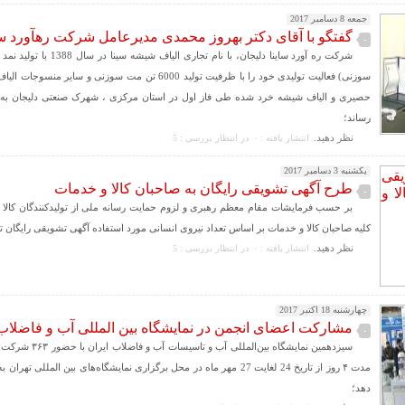
جمعه 8 دسامبر 2017
گفتگو با آقای دکتر بهروز محمدی مدیرعامل شرکت رهآورد سا
-
شرکت ره آورد ساینا دلیجان، با نام تجاری
سوزنی) فعالیت تولیدی خود را با ظرفیت تولید 6000 تن مت سوزنی و س
حصیری و الیاف شیشه خرد شده طی فاز اول در استان مرکزی ، شهرک صنعتی دلیجان به ب
رساند؛
نظر دهيد.
انتشار یافته : ۰
در انتظار بررسی : 5
یکشنبه 3 دسامبر 2017
طرح آگهی تشویقی رایگان به صاحبان کالا و خدمات
-
بر حسب فرمایشات مقام معظم رهبری و لزوم حمایت رسانه ملی از تولیدکنندگان کالا و
کلیه صاحبان کالا و خدمات بر اساس تعداد نیروی انسانی مورد استفاده آگهی تشویقی رایگان ت
نظر دهيد.
انتشار یافته : ۰
در انتظار بررسی : 5
چهارشنبه 18 اکتبر 2017
مشارکت اعضای انجمن در نمایشگاه بین المللی آب و فاضلاب
-
سیزدهمین نمایشگاه بین‌المللی
مدت ۴ روز از تاریخ 24 لغایت 27 مهر ماه در محل برگزاری نمایشگاه‌های بین المللی 
دهد؛