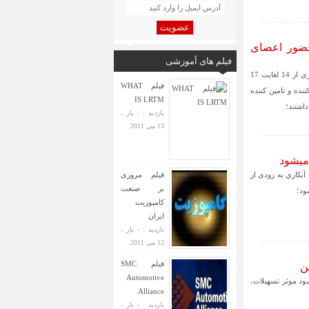
عضویت
 حضور اعضای
فیلم های آموزشی
هفدهمین نمایشگاه بین المللی رنگ، رزین، پوششهای صنعتی، مواد کامپوزیت و صنعت آبکاری از 14 لغایت 17
فیلم WHAT
انجمن کامپوزیت ایران که 14شرکت تولید کننده و تامین کننده
IS LRTM
اشتند؛
بازدید : - بار ،
13 می 2011
 میشود
بكاري به زودی از
فیلم مروری
بر صنعت
کامپوزیت
ایران
بازدید : - بار ،
12 می 2011
فیلم SMC
ن
Automotive
ود موثر تسهیلات،
Alliance
بازدید : - بار ،