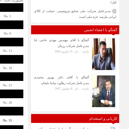
کامپوزیت است. تا
اول)
مدیرعامل شرکت ملی صنایع پتروشیمی: حمایت از کالای
-
No. 1
ایرانی نیازمند عزم ملی است
گفتگو با اعضاء انجمن
No. 6
گفتگو با آقای مهندس مهدی حاجی بابا
مدیرعامل شرکت رزیتان
No. 11
بازدید : - بار ، 13 مارس 2018
No. 16
گفتگو با آقای دکتر بهروز محمدی
مدیرعامل شرکت رهآورد ساینا دلیجان
No. 21
بازدید : - بار ، 8 دسامبر 2017
No. 26
کاریابی و استخدام
No. 31
شرکت نوید رنگ پدرام استخدام می کند