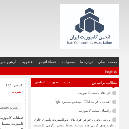
صفحه اصلی
درباره ما
مصوبات
اعضاء انجمن
عضویت
آرشیو خبر
English
مطالب براساس
جدید
محبوب
تصادفی
کد خبر : 112
نشریات
تازه های صنعت کامپوزیت
-
آشنایی با فرآیند RTM (مهندس مسعود خلج)
-
نشریه تخصصی صنعت كامپو
راهنمای صنعت کامپوزیت
-
فصلنامه کامپوزیت
بررسی تجربی خواص فوم های نانوکامپوزیت پلیمری حاوی
-
کامپوزیت مشتمل ب
نانولوله های کربنی چند دیواره توسط روش تاگوچی (قسمت