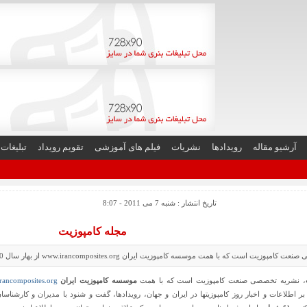
آرشیو مقاله
رویدادها
نشریات
فیلم های آموزشی
تقویم رویداد
تبلیغات
تاریخ انتشار : شنبه 7 می 2011 - 8:07
مجله کامپوزیت
زیت است كه با همت موسسه كامپوزیت ایران www.irancomposites.org از بهار سال 1380 انتشار یافته است.؛
، نشریه تخصصی صنعت کامپوزیت است که با همت
موسسه کامپوزیت ایران
rancomposites.org
ر اطلاعات و اخبار روز کامپوزیتها در ایران و جهان، رویدادها، گفت و شنود با مدیران و کارشن