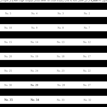
کنون
۶۱
شماره
از این فصل نامه به چاپ رسیده است که علاقه مندان میتوانند جهت اطلاع از نحوه در
No. 5
No. 4
No. 3
No. 2
No. 10
No. 9
No. 8
No. 7
No. 15
No. 14
No. 13
No. 12
No. 20
No. 19
No. 18
No. 17
No. 25
No. 24
No. 23
No. 22
No. 30
No. 29
No. 28
No. 27
No. 35
No. 34
No. 33
No. 32