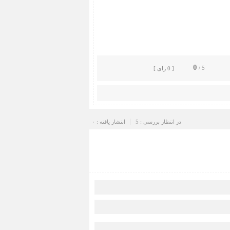
0
5 /
[ 0 رای ]
در انتظار بررسی : 5
انتشار یافته : ۰