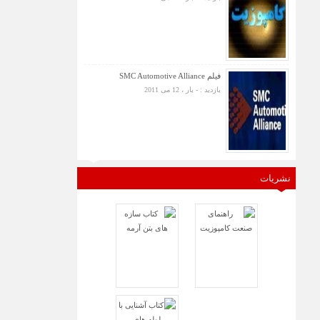
فیلم SMC Automotive Alliance
بازدید : - بار ، 12 می 2011
نشریات