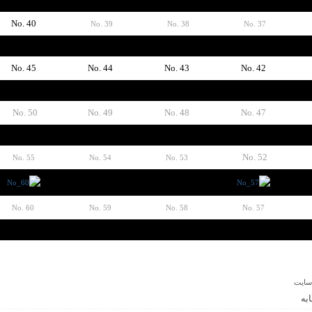
No. 40
No. 39
No. 38
No. 37
No. 45
No. 44
No. 43
No. 42
No. 50
No. 49
No. 48
No. 47
No. 52
No. 55
No. 54
No. 53
No. 60
No. 59
No. 58
No. 57
سایت
به