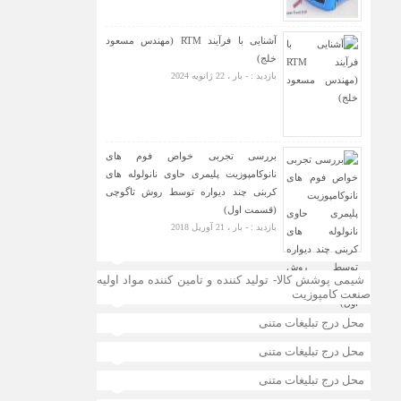
آشنایی با فرآیند RTM (مهندس مسعود
خلج)
بازدید : - بار ، 22 ژانویه 2024
بررسی تجربی خواص فوم های
نانوکامپوزیت پلیمری حاوی نانولوله های
کربنی چند دیواره توسط روش تاگوچی
(قسمت اول)
بازدید : - بار ، 21 آوریل 2018
شیمی پوشش کالا- تولید کننده و تامین کننده مواد اولیه
صنعت کامپوزیت
محل درج تبلیغات متنی
محل درج تبلیغات متنی
محل درج تبلیغات متنی