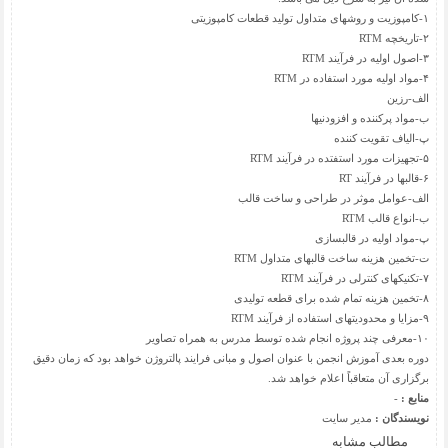
۱-کامپوزیت و روشهای متداول تولید قطعات کامپوزیتی
۲-تاریخچه RTM
۳-اصول اولیه در فرآیند RTM
۴-مواد اولیه مورد استفاده در RTM
الف-رزین
ب-مواد پرکننده و افزودنیها
پ-الیاف تقویت کننده
۵-تجهیزات مورد استفتده در فرآیند RTM
۶-قالبها در فرآیند RT
الف-عوامل موثر در طراحی و ساخت قالب
ب-انواع قالب RTM
پ-مواد اولیه در قالبسازی
ت-تخمین هزینه ساخت قالبهای متداول RTM
۷-تکنیکهای کنترلی در فرآیند RTM
۸-تخمین هزینه تمام شده برای قطعه تولیدی
۹-مزایا و محدودیتهای استفاده از فرآیند RTM
۱۰-معرفی چند پروژه انجام شده توسط مدرس به همراه تصاویر
دوره بعدی آموزش انجمن با عنوان اصول و مبانی فرایند پالتروژن خواهد بود که زمان دقیق
برگزاری آن متعاقباً اعلام خواهد شد.
منابع :
-
نویسندگان :
مدیر سایت
مطالب مشابه