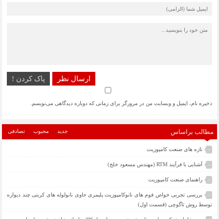
ارسال نظر
پاک کردن !
ذخیره نام، ایمیل و وبسایت من در مرورگر برای زمانی که دوباره دیدگاهی می‌نویسم.
مطالب براساس
جدید
محبوب
تصادفی
تازه های صنعت کامپوزیت
-
آشنایی با فرآیند RTM (مهندس مسعود خلج)
-
راهنمای صنعت کامپوزیت
-
بررسی تجربی خواص فوم های نانوکامپوزیت پلیمری حاوی نانولوله های کربنی چند دیواره
-
توسط روش تاگوچی (قسمت اول)