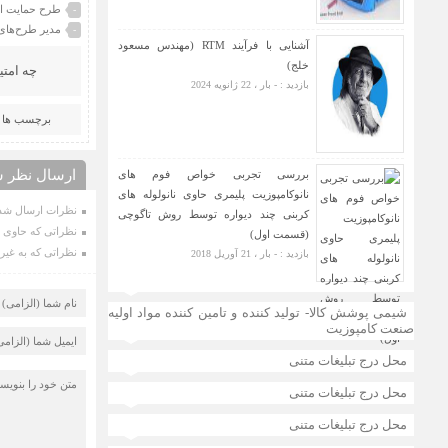
طرح حمایت از 
-
مدیر طرح‌های
-
آشنایی با فرآیند RTM (مهندس مسعود
خلج)
چه امتی
بازدید : - بار ، 22 ژانویه 2024
برچسب ها :
ارسال نظر ش
بررسی تجربی خواص فوم های
نانوکامپوزیت پلیمری حاوی نانولوله های
نظرات ارسال شده
کربنی چند دیواره توسط روش تاگوچی
نظراتی که حاوی ت
(قسمت اول)
نظراتی که به غیر 
بازدید : - بار ، 21 آوریل 2018
شیمی پوشش کالا- تولید کننده و تامین کننده مواد اولیه
صنعت کامپوزیت
محل درج تبلیغات متنی
محل درج تبلیغات متنی
محل درج تبلیغات متنی