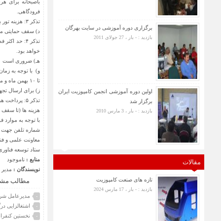
باصبحانه برای هر
فرودگاهی.
تذکر ۳: هزینه تور بر اساس نرخ کنونی هتل و بلیط هواپیما محاسبه شده و برنامه آن در جدول ارائه شده در فایل پیوست ارائه شده است.
برگزاری دوره آموزشی در سایت بهرگان
د) سقف حمایتی معاونت علمی و فناوری تا ۷۰% هزینه های ته
بازدید : - بار ، 27 جولای 2011
خواهد بود.
هـ) ضروری است ۳۰ درصد از هزینه ی اجاره غرفه و غرفه سازی که باید از سوی شرکت پرداخت گردد، حداکثر تا دوشنبه ۲۰ دی ماه پرداخت شود.
تا ۱۰ بهمن ماه و مابقی هنگام تحویل واچر هتل و بلیط هواپیما پرداخت گردد.
ز) برای ارسال تجه
اولین دوره آموزشی انجمن کامپوزیت ایران
برگزار شد
هزینه ها (تا سقف ۶۰ میلیون ریال برای هر شرکت) مورد حمایت قرار خواهد گرفت.
بازدید : - بار ، 3 مارس 2010
با توجه به موارد 
شماره تلفن جهت تماس: ۲۶۷۵۰۴۶۹-۰۲۱، پست الکترونیکی
معاونت علمی و فن
ستاد توسعه فناور
منابع :
ناموجود
مقالات
نویسندگان :
مدیر 
تازه های صنعت کامپوزیت
مطالب مشا
بازدید : - بار ، 17 مارس 2024
مدیرعامل شرکت
-
اشتغالزایی در
-
نخستین کنفران
-