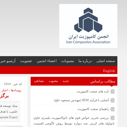
صفحه اصلی
درباره ما
مصوبات
اعضاء انجمن
عضویت
آرشیو خبر
English
مطالب براساس
جدید
محبوب
تصادفی
کد خبر : 1014
رویدادها
«
اخبار
تازه های صنعت کامپوزیت
-
برگزا
آشنایی با فرآیند RTM (مهندس مسعود خلج)
-
ستاد توسعه فن
راهنمای صنعت کامپوزیت
-
علمی، با هدف 
(Composite Expo) حمایت می‌کند؛
بررسی تجربی خواص فوم های نانوکامپوزیت پلیمری حاوی
-
نانولوله های کربنی چند دیواره توسط روش تاگوچی (قسمت