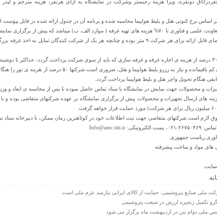
نفردراتاق دونفره، ویزا هزینه رجیستر وشرکت در نمایشگاه به ازای هرنفر، هزینه مترجم و لیدر )
یه غرفه ( موارد الف، ب) میباشد که پیش از برگزاری نمایشگاه اعطا خواهد شد.
تذکر ۴: حد اکثر فضای قابل ارائه برای هر شرکت ۹ متر بوده و چنانچه هر یک از شرکت کنندگان ت
یزات و محصولات جهت نمایش در نمایشگاه با ستاد تماس حاصل نموده تا پس از محاسبه ی ابعاد و وزن
فوق لازم است شرکتهای متقاضی جهت ثبت اطلاعات خود در کوتاهترین زمان ممکن، با دبیرخانه ستاد تم
: Info@amc.isti.ir
اوری ریاست جمهوری
ی های مواد و ساخت پیشرفته
سایت
به
 ملی صنایع پتروشیمی: حمایت از کالای ایرانی نیازمند عزم ملی است
گرو تکمیل زنجیره ارزش در صنعت پتروشیمی
س ملی دوام بتن در اردیبهشت ماه برگزار می شود