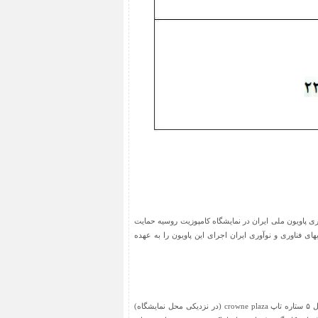
ی پاویون ملی ایران در نمایشگاه کامپوزیت روسیه حمایت
ی فناوری و نوآوری ایران اجرای این پاویون را به عهده
تذکر ۲: هزینه تور برای هر نفر با نظر گرفتن بلیط رفت وبرگشت هواپیما (هواپیمایی ایرفلوت روسیه) + بیمه سفر، هتل ۵ ستاره تاپ crowne plaza (در نزدیکی محل نمایشگاه)