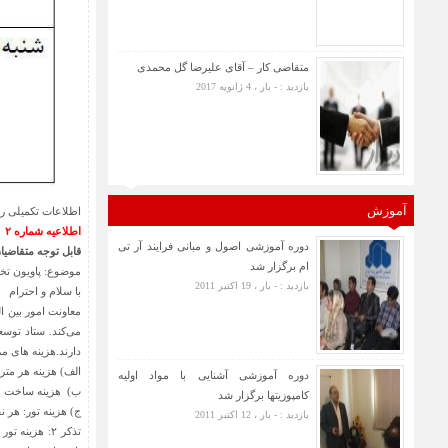
متقاضی کار – آقای علیرضا گل محمدی
بازدید : - بار ، 4 ژانویه 2017
آموزش
اطلاعات تکمیلی را
اطلاعیه شماره ۲
دوره آموزشی اصول و مبانی فرایند آر تی
قابل توجه متقاضی
ام برگزار شد
موضوع: پاویون تخصصی ایران
بازدید : - بار ، 19 اکتبر 2011
با سلام و احترام
معاونت امور بین ا
می‌کند. ستاد توسع
دارند.هزینه های م
الف) هزینه هر متر غرفه:
دوره آموزشی آشنایی با مواد اولیه
ب) هزینه ساخت هر متر غرفه: بین ۳۰۰ تا ۴۰۰ یورو
کامپوزیتها برگزار شد
ج) هزینه تور: هر نفر ۶۱ میلیون 
بازدید : - بار ، 12 اکتبر 2011