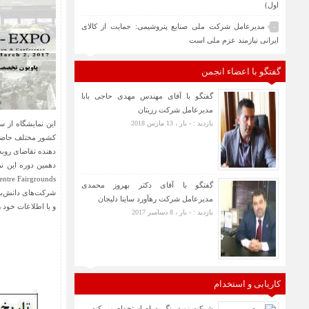
اول)
مدیرعامل شرکت ملی صنایع پتروشیمی: حمایت از کالای
-
ایرانی نیازمند عزم ملی است
گفتگو با اعضاء انجمن
گفتگو با آقای مهندس مهدی حاجی بابا
مدیرعامل شرکت رزیتان
بازدید : - بار ، 13 مارس 2018
دهنده تقاضای روبه 
Expocentre Fairgrounds برگز
گفتگو با آقای دکتر بهروز محمدی
مدیرعامل شرکت رهآورد ساینا دلیجان
و یا اطلاعات خود را به پست الکت
بازدید : - بار ، 8 دسامبر 2017
کاریابی و استخدام
شرکت نوید رنگ پدرام استخدام می کند