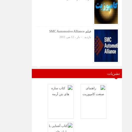
فیلم SMC Automotive Alliance
بازدید : - بار ، 12 می 2011
نشریات