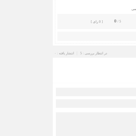
می
0
5 /
[ 0 رای ]
در انتظار بررسی : 5
انتشار یافته : ۰