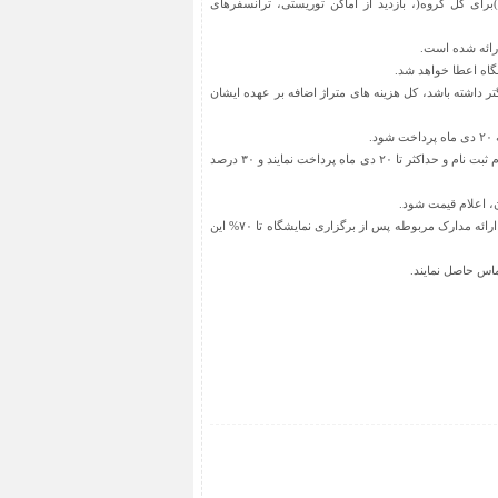
برای کل گروه(، بازدید از اماکن توریستی، ترانسفرهای
مایل به اخذ غرفه بزرگتر داشته باشد، کل هزینه های متراژ اضافه بر عهده ایشان
و) با توجه به زمان کم باقیمانده و نیاز به رزرو بلیط هواپیما و هتل، ضروری است شرکتها ۵۰ درصد از هزینه ی تور را هنگام ثبت نام و حداکثر تا ۲۰ دی ماه پرداخت نمایند و ۳۰ درصد
، اعلام قیمت شود.
تذکر ۵: پرداخت هزینه های ارسال تجهیزات و محصولات پیش از برگزاری نمایشگاه بر عهده شرکتهای متقاضی بوده و با ارائه مدارک مربوطه پس از برگزاری نمایشگاه تا ۷۰% این
اس حاصل نمایند.