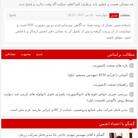
چه مشکی هست و چطور باید برطرف کنم؟لطف میکنید اگه وقت بذارید و پاسخ بدید.
پاسخ
admin
چهارشنبه , 10 می 2017 - 18:12
باسلام ضمن تشکر از توجه شما، به آگاهی میرسانم فرم مزبور بصورت PDF است و
میبایست از آن پرینت گرفته و پس از تکمیل آن به نشانی دفتر انجمن ارسال و یا فکس
شود. موفق باشید
مطالب براساس
جدید
محبوب
تصادفی
تازه های صنعت کامپوزیت
-
آشنایی با فرآیند RTM (مهندس مسعود خلج)
-
راهنمای صنعت کامپوزیت
-
بررسی تجربی خواص فوم های نانوکامپوزیت پلیمری حاوی نانولوله های کربنی چند دیواره
-
توسط روش تاگوچی (قسمت اول)
مدیرعامل شرکت ملی صنایع پتروشیمی: حمایت از کالای ایرانی نیازمند عزم ملی است
-
گفتگو با اعضاء انجمن
گفتگو با آقای مهندس مهدی حاجی بابا مدیرعامل شرکت رزیتان