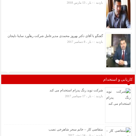
بازدید : - بار ، 13 مارس 2018
گفتگو با آقای دکتر بهروز محمدی مدیرعامل شرکت رهآورد ساینا دلیجان
بازدید : - بار ، 8 دسامبر 2017
کاریابی و استخدام
شرکت نوید رنگ پدرام استخدام می کند
بازدید : - بار ، 17 سپتامبر 2017
متقاضی کار – خانم سحر شاهرخی نصب
بازدید : - بار ، 14 ژوئن 2017