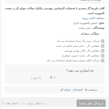
آقای علیرضا گل محمدی با تحصیلات کارشناسی مهندسی مکانیک سیالات جویای کار در صنعت
کامپوزیت است.
مشاهده کامل رزومه
منابع :
انجمن کامپوزیت ایران
نویسندگان :
مدیر سایت
مطالب مشابه
شرکت نوید رنگ پدرام استخدام می کند
-
متقاضی کار – خانم سحر شاهرخی نصب
-
متقاضی کار- آقای مهدی مهربانی
-
متقاضی کار- محمد حسین جواهری
-
شرکت الیاف شیشه سینا دلیجان استخدام می کند
-
چه امتیازی می دهید؟
0
5 /
[ 0 رای ]
برچسب ها :
استخدام
،
جویای کار
ارسال نظر شما
در انتظار بررسی : 5
انتشار یافته : ۲