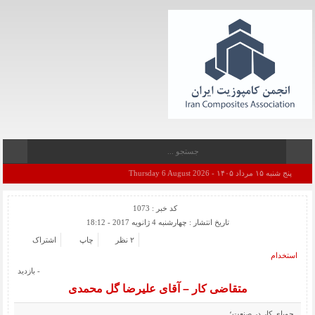
پنج شنبه ۱۵ مرداد ۱۴۰۵ - Thursday 6 August 2026
کد خبر : 1073
تاریخ انتشار : چهارشنبه 4 ژانویه 2017 - 18:12
۲ نظر
چاپ
اشتراک
استخدام
- بازدید
متقاضی کار – آقای علیرضا گل محمدی
جویای کار در صنعت؛