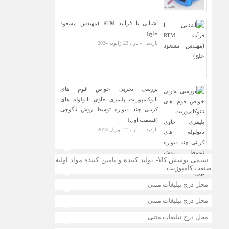
آشنایی با فرآیند RTM (مهندس مسعود
خلج)
بازدید : - بار ، 22 ژانویه 2024
بررسی تجربی خواص فوم های
نانوکامپوزیت پلیمری حاوی نانولوله های
کربنی چند دیواره توسط روش تاگوچی
(قسمت اول)
بازدید : - بار ، 21 آوریل 2018
شیمی پوشش کالا- تولید کننده و تامین کننده مواد اولیه
صنعت کامپوزیت
محل درج تبلیغات متنی
محل درج تبلیغات متنی
محل درج تبلیغات متنی