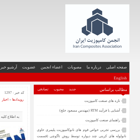
صفحه اصلی
درباره ما
مصوبات
اعضاء انجمن
عضویت
آرشیو خبر
English
مطالب براساس
جدید
محبوب
تصادفی
کد خبر : 1297
رویدادها
«
اخبار
تازه های صنعت کامپوزیت
-
آشنایی با فرآیند RTM (مهندس مسعود خلج)
-
به اطلاع کلیه
راهنمای صنعت کامپوزیت
-
بررسی تجربی خواص فوم های نانوکامپوزیت پلیمری حاوی
-
نانولوله های کربنی چند دیواره توسط روش تاگوچی (قسمت