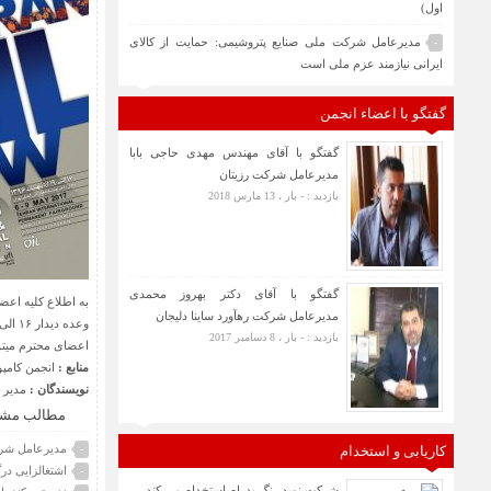
اول)
مدیرعامل شرکت ملی صنایع پتروشیمی: حمایت از کالای
-
ایرانی نیازمند عزم ملی است
گفتگو با اعضاء انجمن
گفتگو با آقای مهندس مهدی حاجی بابا
مدیرعامل شرکت رزیتان
بازدید : - بار ، 13 مارس 2018
گفتگو با آقای دکتر بهروز محمدی
به اطلاع کلیه اعض
مدیرعامل شرکت رهآورد ساینا دلیجان
وعده دیدار ۱۶ الی ۱۹ اردیبهشت سالن
بازدید : - بار ، 8 دسامبر 2017
اعضای محترم میتوا
منابع :
انجمن کامپو
نویسندگان :
مدیر 
مطالب مشا
مدیرعامل شرکت
کاریابی و استخدام
-
اشتغالزایی در
-
شرکت نوید رنگ پدرام استخدام می کند