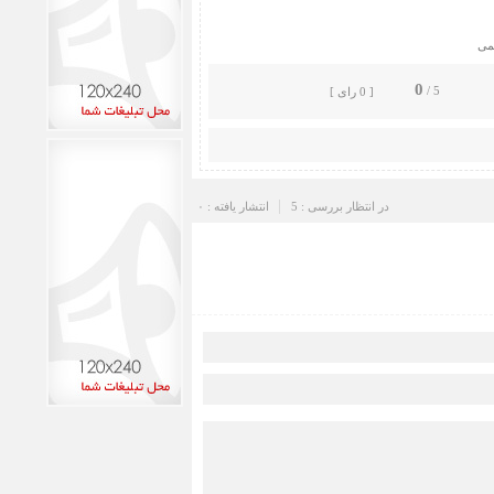
می
0
5 /
[ 0 رای ]
در انتظار بررسی : 5
انتشار یافته : ۰