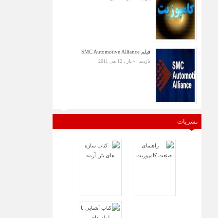
فیلم SMC Automotive Alliance
بازدید : - بار ، 12 می 2011
نشریات