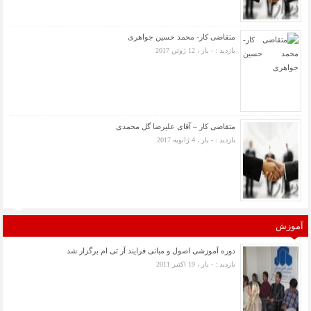
متقاضی کار- محمد حسین جواهری
بازدید : - بار ، 12 ژوئن 2017
متقاضی کار – آقای علیرضا گل محمدی
بازدید : - بار ، 4 ژانویه 2017
آموزش
دوره آموزشی اصول و مبانی فرایند آر تی ام برگزار شد
بازدید : - بار ، 19 اکتبر 2011