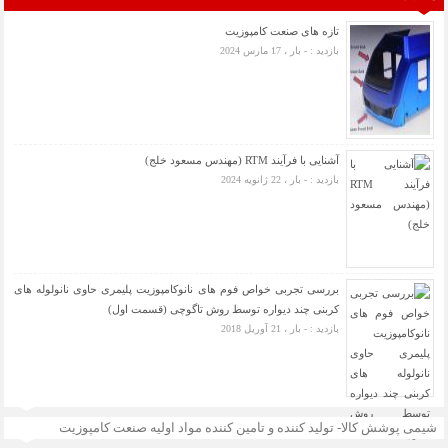
تازه های صنعت کامپوزیت
بازدید : - بار ، 17 مارس 2024
آشنایی با فرآیند RTM (مهندس مسعود خلج)
بازدید : - بار ، 22 ژانویه 2024
بررسی تجربی خواص فوم های نانوکامپوزیت پلیمری حاوی نانولوله های
کربنی چند دیواره توسط روش تاگوچی (قسمت اول)
بازدید : - بار ، 21 آوریل 2018
شیمی پوشش کالا- تولید کننده و تامین کننده مواد اولیه صنعت کامپوزیت