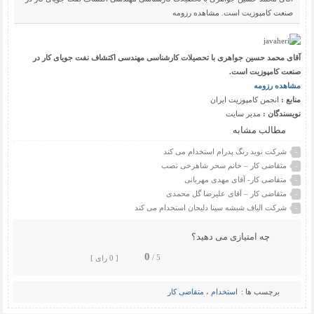
صنعت کامپوزیت است. مشاهده رزومه
آقای محمد حسین جواهری با تحصیلات کارشناسی مهندسی اکتشاف نفت جویای کار در
صنعت کامپوزیت است.
مشاهده رزومه
منابع :
انجمن کامپوزیت ایران
نویسندگان :
مدیر سایت
مطالب مشابه
شرکت نوید رنگ پدرام استخدام می کند
-
متقاضی کار – خانم سحر شاهرخی نصب
-
متقاضی کار- آقای مهدی مهربانی
-
متقاضی کار – آقای علیرضا گل محمدی
-
شرکت الیاف شیشه سینا دلیجان استخدام می کند
-
چه امتیازی می دهید؟
0
5 /
[ 0 رای ]
برچسب ها :
استخدام
،
متقاضی کار