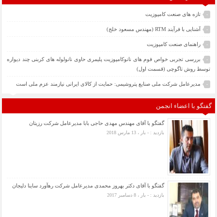
تازه های صنعت کامپوزیت
-
آشنایی با فرآیند RTM (مهندس مسعود خلج)
-
راهنمای صنعت کامپوزیت
-
بررسی تجربی خواص فوم های نانوکامپوزیت پلیمری حاوی نانولوله های کربنی چند دیواره
-
توسط روش تاگوچی (قسمت اول)
مدیرعامل شرکت ملی صنایع پتروشیمی: حمایت از کالای ایرانی نیازمند عزم ملی است
-
گفتگو با اعضاء انجمن
گفتگو با آقای مهندس مهدی حاجی بابا مدیرعامل شرکت رزیتان
بازدید : - بار ، 13 مارس 2018
گفتگو با آقای دکتر بهروز محمدی مدیرعامل شرکت رهآورد ساینا دلیجان
بازدید : - بار ، 8 دسامبر 2017