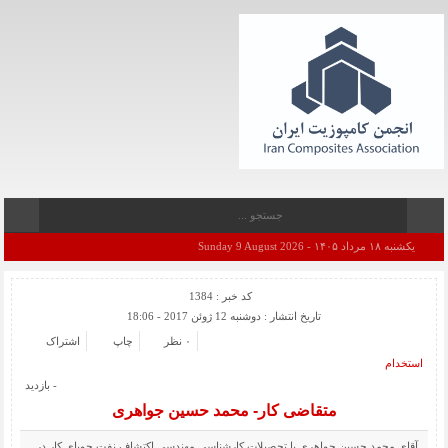
یکشنبه ۱۸ مرداد ۱۴۰۵ - Sunday 9 August 2026
کد خبر : 1384
تاریخ انتشار : دوشنبه 12 ژوئن 2017 - 18:06
۰ نظر
چاپ
اشتراک
استخدام
- بازدید
متقاضی کار- محمد حسین جواهری
آقای محمد حسین جواهری با تحصیلات کارشناسی مهندسی اکتشاف نفت جویای کار در