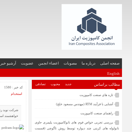
صفحه اصلی
درباره ما
مصوبات
اعضاء انجمن
عضویت
آرشیو خبر
English
مطالب براساس
جدید
محبوب
تصادفی
کد خبر : 1580
استخدام
تازه های صنعت کامپوزیت
-
آشنایی با فرآیند RTM (مهندس مسعود خلج)
-
شرکت نوید رنگ
راهنمای صنعت کامپوزیت
-
خواهشمند است روزمه خود 
بررسی تجربی خواص فوم های نانوکامپوزیت پلیمری حاوی
-
نانولوله های کربنی چند دیواره توسط روش تاگوچی (قسمت