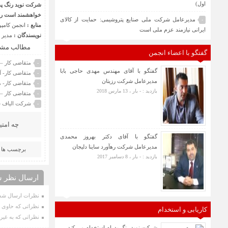
اول)
شرکت نوید رنگ پدر
خواهشمند است روزمه خود را به آ
مدیرعامل شرکت ملی صنایع پتروشیمی: حمایت از کالای
-
منابع :
انجمن کامپو
ایرانی نیازمند عزم ملی است
نویسندگان :
مدیر 
مطالب مشا
گفتگو با اعضاء انجمن
متقاضی کار 
-
گفتگو با آقای مهندس مهدی حاجی بابا
متقاضی کار- آ
-
مدیرعامل شرکت رزیتان
متقاضی کار- 
-
بازدید : - بار ، 13 مارس 2018
متقاضی کار –
-
شرکت الیاف ش
-
چه امتی
گفتگو با آقای دکتر بهروز محمدی
مدیرعامل شرکت رهآورد ساینا دلیجان
برچسب ها :
بازدید : - بار ، 8 دسامبر 2017
ارسال نظر ش
نظرات ارسال شده
نظراتی که حاوی ت
کاریابی و استخدام
نظراتی که به غیر 
شرکت نوید رنگ پدرام استخدام می کند