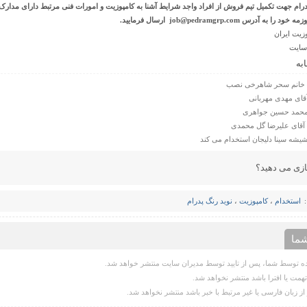
ام جهت تکمیل تیم فروش از افراد واجد شرایط آشنا به کامپوزیت و امورات فنی مرتبط دارای مدار
درس job@pedramgrp.com ارسال فرمایید.
زیت ایران
سایت
به
– خانم سحر شاهرخی نصب
قای مهدی مهربانی
محمد حسین جواهری
 آقای علیرضا گل محمدی
یشه سینا دلیجان استخدام می کند
ازی می دهید؟
استخدام
،
کامپوزیت
،
نوید رنگ پدرام
ما
 توسط شما، پس از تایید توسط مدیران سایت منتشر خواهد شد.
همت یا افترا باشد منتشر نخواهد شد.
از زبان فارسی یا غیر مرتبط با خبر باشد منتشر نخواهد شد.