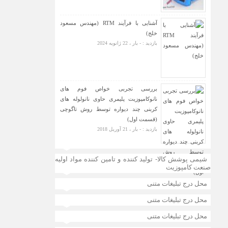
آشنایی با فرآیند RTM (مهندس مسعود
خلج)
بازدید : - بار ، 22 ژانویه 2024
بررسی تجربی خواص فوم های
نانوکامپوزیت پلیمری حاوی نانولوله های
کربنی چند دیواره توسط روش تاگوچی
(قسمت اول)
بازدید : - بار ، 21 آوریل 2018
شیمی پوشش کالا- تولید کننده و تامین کننده مواد اولیه
صنعت کامپوزیت
محل درج تبلیغات متنی
محل درج تبلیغات متنی
محل درج تبلیغات متنی