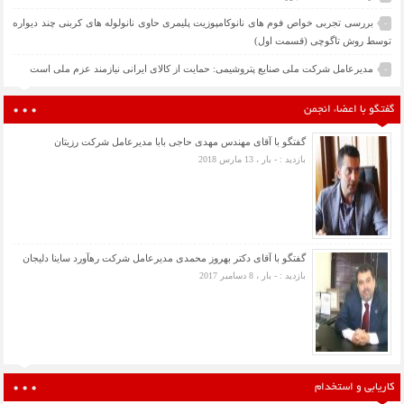
بررسی تجربی خواص فوم های نانوکامپوزیت پلیمری حاوی نانولوله های کربنی چند دیواره
-
توسط روش تاگوچی (قسمت اول)
مدیرعامل شرکت ملی صنایع پتروشیمی: حمایت از کالای ایرانی نیازمند عزم ملی است
-
گفتگو با اعضاء انجمن
گفتگو با آقای مهندس مهدی حاجی بابا مدیرعامل شرکت رزیتان
بازدید : - بار ، 13 مارس 2018
گفتگو با آقای دکتر بهروز محمدی مدیرعامل شرکت رهآورد ساینا دلیجان
بازدید : - بار ، 8 دسامبر 2017
کاریابی و استخدام