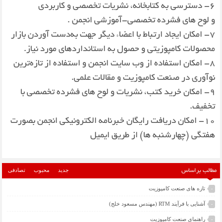
6- دسترسی به كتابخانه، نشریات تخصصی و كاربردی
و لوح های فشرده تخصصی-آموزشی انجمن .
7- امكان ایجاد ارتباط با اعضاء دیگر جهت به‌دست آوردن بازار
محصولات كامپوزیتی و حصول به استانداردهای مورد نیاز.
8- امكان استفاده از وب سایت انجمن و استفاده از تازه‌ترین
نوآوری در صنعت كامپوزیت و مقالات علمی.
9- امكان خرید كتب، نشریات و لوح های فشرده تخصصی با
تخفیف.
10- امكان دریافت رایگان خبرنامه الكترونیكی انجمن بصورت
هفتگی (چهارشنبه ها) از طریق ایمیل
جدید
محبوب
تصادفی
مطالب براساس
تازه های صنعت کامپوزیت
-
آشنایی با فرآیند RTM (مهندس مسعود خلج)
-
راهنمای صنعت کامپوزیت
-