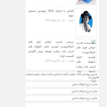
آشنایی با فرآیند RTM (مهندس مسعود
خلج)
بازدید : - بار ، 22 ژانویه 2024
بررسی تجربی خواص فوم های
نانوکامپوزیت پلیمری حاوی نانولوله های
کربنی چند دیواره توسط روش تاگوچی
(قسمت اول)
بازدید : - بار ، 21 آوریل 2018
شیمی پوشش کالا- تولید کننده و تامین کننده مواد اولیه صنعت
کامپوزیت
محل درج تبلیغات متنی
محل درج تبلیغات متنی
محل درج تبلیغات متنی