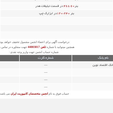
بنر
۶۰*۴۶۸
در قسمت تبلیغات هدر
بنر
۲۴۰*۱۲۰
در ابزارک چپ
درخواست آگهی برای اعضاء انجمن مشمول تخفیف خواهد بود.
همچنین میتوانید با شماره
تلفن 44003817
جهت مشاوره در تماس با
شماره حساب انجمن جهت واریز وجه نقدی:
نام بانک
شماره کارت
انک اقتصاد نوین
—
—
—
—
حساب فوق به نام
انجمن متخصصان کامپوزیت ایران
می باشد.