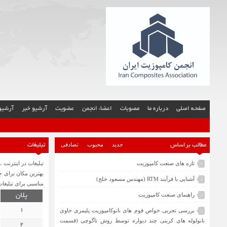
صفحه اصلی
درباره ما
مصوبات
اعضاء انجمن
عضویت
آرشیو خبر
آرشیو 
جدید
محبوب
تصادفی
مطالب براساس
تبلیغات
تازه های صنعت کامپوزیت
تبلیغات در اینترن
-
بهترین مکان برای 
آشنایی با فرآیند RTM (مهندس مسعود خلج)
-
مناسبی برای تبلیغا
راهنمای صنعت کامپوزیت
-
پلان
1
بررسی تجربی خواص فوم های نانوکامپوزیت پلیمری حاوی
-
نانولوله های کربنی چند دیواره توسط روش تاگوچی (قسمت
2