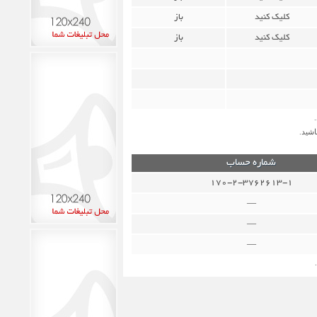
کلیک کنید
باز
کلیک کنید
باز
شید.
شماره حساب
170-2-3762613-1
—
—
—