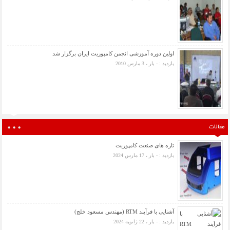
اولین دوره آموزشی انجمن کامپوزیت ایران برگزار شد
بازدید : - بار ، 3 مارس 2010
مقالات
تازه های صنعت کامپوزیت
بازدید : - بار ، 17 مارس 2024
آشنایی با فرآیند RTM (مهندس مسعود خلج)
بازدید : - بار ، 22 ژانویه 2024