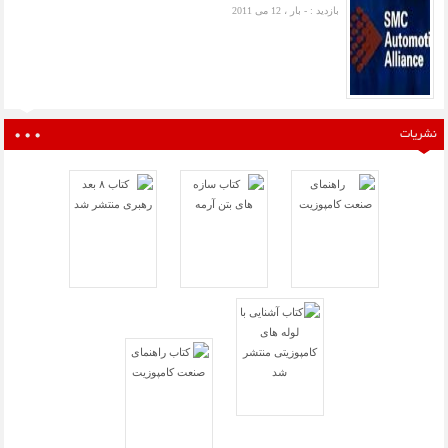
بازدید : - بار ، 12 می 2011
نشریات