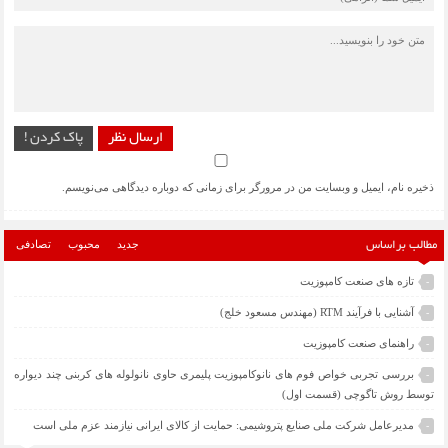
ارسال نظر
پاک کردن !
ذخیره نام، ایمیل و وبسایت من در مرورگر برای زمانی که دوباره دیدگاهی می‌نویسم.
جدید
محبوب
تصادفی
مطالب براساس
تازه های صنعت کامپوزیت
-
آشنایی با فرآیند RTM (مهندس مسعود خلج)
-
راهنمای صنعت کامپوزیت
-
بررسی تجربی خواص فوم های نانوکامپوزیت پلیمری حاوی نانولوله های کربنی چند دیواره
-
توسط روش تاگوچی (قسمت اول)
مدیرعامل شرکت ملی صنایع پتروشیمی: حمایت از کالای ایرانی نیازمند عزم ملی است
-