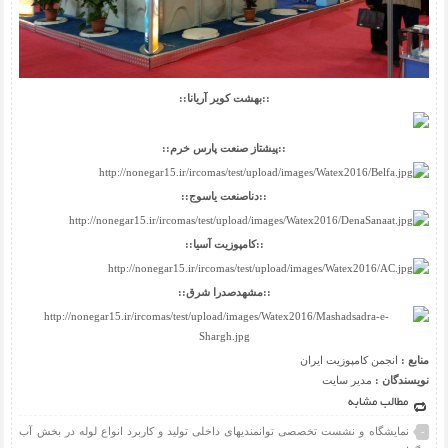
::بهشت کویر آریانا::
::پیشتاز صنعت پارس خرم::
::دناصنعت یاسوج::
::کامپوزیت آسیا::
::مشهدصدرا شرق::
منابع :
انجمن کامپوزیت ایران
نویسندگان :
مدیر سایت
مطالب مشابه
نمایشگاه و نشست تخصصی توانمندیهای داخلی تولید و کاربرد انواع لوله در بخش آب
-