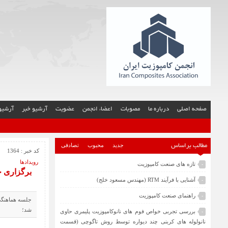
صفحه اصلی
درباره ما
مصوبات
اعضاء انجمن
عضویت
آرشیو خبر
آرشیو 
جدید
محبوب
تصادفی
مطالب براساس
کد خبر : 1364
رویدادها
تازه های صنعت کامپوزیت
-
برگزاری ج
آشنایی با فرآیند RTM (مهندس مسعود خلج)
-
راهنمای صنعت کامپوزیت
-
جلسه هماهنگی 
شد؛
بررسی تجربی خواص فوم های نانوکامپوزیت پلیمری حاوی
-
نانولوله های کربنی چند دیواره توسط روش تاگوچی (قسمت