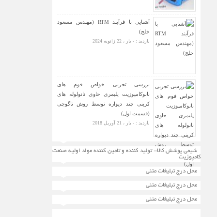
آشنایی با فرآیند RTM (مهندس مسعود
خلج)
بازدید : - بار ، 22 ژانویه 2024
بررسی تجربی خواص فوم های
نانوکامپوزیت پلیمری حاوی نانولوله های
کربنی چند دیواره توسط روش تاگوچی
(قسمت اول)
بازدید : - بار ، 21 آوریل 2018
شیمی پوشش کالا- تولید کننده و تامین کننده مواد اولیه صنعت
کامپوزیت
محل درج تبلیغات متنی
محل درج تبلیغات متنی
محل درج تبلیغات متنی