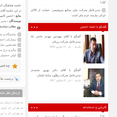
اول)
جلسه هماهنگی کنفر
مدیرعامل شرکت ملی صنایع پتروشیمی: حمایت از کالای
-
در این جلسه آقای دکتر رهام 
ایرانی نیازمند عزم ملی است
منابع :
انجمن کامپو
نویسندگان :
مدیر 
مطالب مشابه
گفتگو با اعضاء انجمن
نمایشگاه و نش
-
گفتگو با آقای مهندس مهدی حاجی بابا
مشارکت اعضای
-
مدیرعامل شرکت رزیتان
هفدهمین نمایش
-
بازدید : - بار ، 13 مارس 2018
پیگیری نرخ س
-
اولین جشنواره
-
چه امتی
گفتگو با آقای دکتر بهروز محمدی
مدیرعامل شرکت رهآورد ساینا دلیجان
برچسب ها :
بازدید : - بار ، 8 دسامبر 2017
ارسال نظر شما
نظرات ارسال شده
کاریابی و استخدام
نظراتی که حاوی ت
نظراتی که به غیر 
شرکت نوید رنگ پدرام استخدام می کند