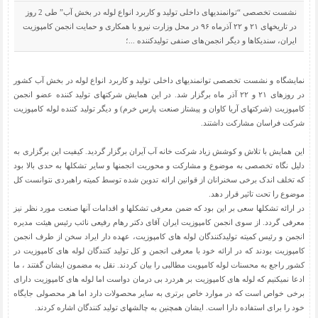
نشست تخصصی “توانمندیهای داخلی تولید و کاربرد انواع لوله در بخش آب” طی 2 روز
در تاریخهای ۲۱ و ۲۲ آذرماه ۹۶ در محل وزارت نیرو با همکاری و حمایت انجمن کامپوزیت
ایران، سندیکاها و دیگر انجمن‌های صنفی تولیدکننده ...؛
نمایشگاه و نشست تخصصی توانمندیهای داخلی تولید و کاربرد انواع لوله در بخش آب کشور
در روزهای ۲۱ و ۲۲ آذر ماه برگزار شد. در این همایش شرکتهای تولید کننده عضو انجمن
کامپوزیت (شرکتهای آریا کاوان و پیشتاز صنعت پارس خرم) و دیگر تولید کننده لوله کامپوزیت
شرکت فراسان مشارکت داشتند.
این همایش با تلاش و کوشش زیاد شرکت خانه آب آیران برگزار گردید. کیفیت این برگزاری به
دلیل نگاه تخصصی به موضوع و مشارکت و محوریت انجمنها و سایر تشکلها به حدی بالا بود
که تخلف اندک برخی سخنرانان از قوانین ارائه تدوین شده توسط کمیته راهبردی نتوانست کل
موضوع را تحت تاثیر قرار دهد.
در ارائه تشکلها سعی بر این بود که ضمن معرفی تشکلها و اقدامات آنها صنعت مورد نظر نیز
معرفی گردد. از سوی انجمن کامپوزیت ایران آقای دکتر رهام رفیعی نائب رئیس هیئت مدیره
انجمن و رئیس کمیته تولیدکنندگان لوله های کامپوزیت، عهده دار ایراد سخن از طرف انجمن
کامپوزیت بودند که در ارائه خود با معرفی انجمن و کل تولید کنندگان لوله های کامپوزیت در
کشور راجع به محسنات لوله کامپویت مطالبی را بیان کردند. نقل به مضمون ایشان گفتند ، ما
ادعا نمیکنیم که لوله های کامپوزیت بر هردرد بی درمان دواست اما لوله های کامپوزیت دارای
برخی خواص است که در موارد خاص برتری به سایر محصولات دارد اما هر محصولی جایگاه
خود را برای استفاده دارا است. ایشان همچنین به چالشهای تولید کنندگان اشاره کردند.