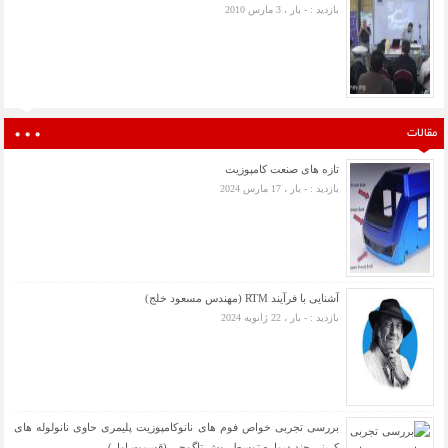
بازدید : - بار ، 3 مارس 2010
مقالات
تازه های صنعت کامپوزیت
بازدید : - بار ، 17 مارس 2024
آشنایی با فرآیند RTM (مهندس مسعود خلج)
بازدید : - بار ، 22 ژانویه 2024
بررسی تجربی خواص فوم های نانوکامپوزیت پلیمری حاوی نانولوله های
کربنی چند دیواره توسط روش تاگوچی (قسمت اول)