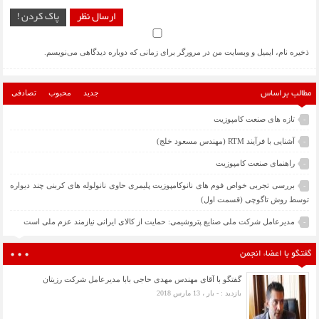
ارسال نظر
پاک کردن !
ذخیره نام، ایمیل و وبسایت من در مرورگر برای زمانی که دوباره دیدگاهی می‌نویسم.
جدید
محبوب
تصادفی
مطالب براساس
تازه های صنعت کامپوزیت
-
آشنایی با فرآیند RTM (مهندس مسعود خلج)
-
راهنمای صنعت کامپوزیت
-
بررسی تجربی خواص فوم های نانوکامپوزیت پلیمری حاوی نانولوله های کربنی چند دیواره
-
توسط روش تاگوچی (قسمت اول)
مدیرعامل شرکت ملی صنایع پتروشیمی: حمایت از کالای ایرانی نیازمند عزم ملی است
-
گفتگو با اعضاء انجمن
گفتگو با آقای مهندس مهدی حاجی بابا مدیرعامل شرکت رزیتان
بازدید : - بار ، 13 مارس 2018