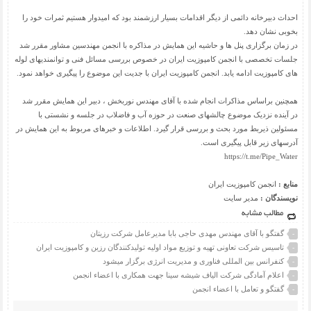
احداث دبیرخانه دائمی از دیگر اقدامات بسیار ارزشمند بود که امیدوار هستیم ثمرات خود را
بخوبی نشان دهد.
در زمان برگزاری پنل ها و حاشیه این همایش در مذاکره با انجمن مهندسین مشاور مقرر شد
جلسات تخصصی با انجمن کامپوزیت ایران در خصوص بررسی مسائل فنی و توانمندیهای لوله
های کامپوزیت ادامه یابد. انجمن کامپوزیت ایران با جدیت این موضوع را پیگیری خواهد نمود.
همچنین براساس مذاکرات انجام شده با آقای مهندس نوربخش ، دبیر این همایش مقرر شد
در آینده نزدیک موضوع چالشهای صنعت در حوزه آب و فاضلاب در جلسه و نشستی با
مسئولین ذیربط مورد بحث و بررسی قرار گیرد. اطلاعات و خبرهای مربوط به این همایش در
آدرسهای زیر قابل پیگیری است.
https://t.me/Pipe_Water
منابع :
انجمن کامپوزیت ایران
نویسندگان :
مدیر سایت
مطالب مشابه
گفتگو با آقای مهندس مهدی حاجی بابا مدیرعامل شرکت رزیتان
-
تاسیس شرکت تعاونی تهیه و توزیع مواد اولیه تولیدکنندگان رزین و کامپوزیت ایران
-
کنفرانس بین المللی فناوری و مدیریت انرژی برگزار میشود
-
اعلام آمادگی شرکت الیاف شیشه سینا جهت همکاری با اعضاء انجمن
-
گفتگو و تعامل با اعضاء انجمن
-