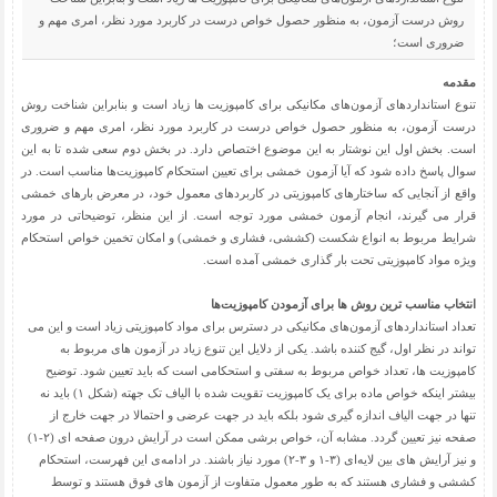
روش درست آزمون، به منظور حصول خواص درست در کاربرد مورد نظر، امری مهم و
ضروری است؛
مقدمه
تنوع استانداردهای آزمون‌های مکانیکی برای کامپوزیت ها زیاد است و بنابراین شناخت روش
درست آزمون، به منظور حصول خواص درست در کاربرد مورد نظر، امری مهم و ضروری
است. بخش اول این نوشتار به این موضوع اختصاص دارد. در بخش دوم سعی شده تا به این
سوال پاسخ داده شود که آیا آزمون خمشی برای تعیین استحکام کامپوزیت‌ها مناسب است. در
واقع از آنجایی که ساختارهای کامپوزیتی در کاربردهای معمول خود، در معرض بارهای خمشی
قرار می گیرند، انجام آزمون خمشی مورد توجه است. از این منظر، توضیحاتی در مورد
شرایط مربوط به انواع شکست (کششی، فشاری و خمشی) و امکان تخمین خواص استحکام
ویژه مواد کامپوزیتی تحت بار گذاری خمشی آمده است.
انتخاب مناسب ترین روش ها برای آزمودن کامپوزیت‌ها
تعداد استانداردهای آزمون‌های مکانیکی در دسترس برای مواد کامپوزیتی زیاد است و این می
تواند در نظر اول، گیج کننده باشد. یکی از دلایل این تنوع زیاد در آزمون های مربوط به
کامپوزیت ها، تعداد خواص مربوط به سفتی و استحکامی است که باید تعیین شود. توضیح
بیشتر اینکه خواص ماده برای یک کامپوزیت تقویت شده با الیاف تک جهته (شکل ۱) باید نه
تنها در جهت الیاف اندازه گیری شود بلکه باید در جهت عرضی و احتمالا در جهت خارج از
صفحه نیز تعیین گردد. مشابه آن، خواص برشی ممکن است در آرایش درون صفحه ای (۲-۱)
و نیز آرایش های بین لایه‌ای (۳-۱ و ۳-۲) مورد نیاز باشند. در ادامه‌ی این فهرست، استحکام
کششی و فشاری هستند که به طور معمول متفاوت از آزمون های فوق هستند و توسط