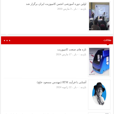
اولین دوره آموزشی انجمن کامپوزیت ایران برگزار شد
بازدید : - بار ، 3 مارس 2010
مقالات
تازه های صنعت کامپوزیت
بازدید : - بار ، 17 مارس 2024
آشنایی با فرآیند RTM (مهندس مسعود خلج)
بازدید : - بار ، 22 ژانویه 2024