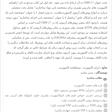
تحت عنوان CMH-17 به آن ارجاع داده می شود. جلد اول این کتاب مرجع به نام “راهنمای
کامپوزیت های ماتریس پلیمری برای مشخصه یابی مواد ساختاری” شامل بحث مفصلی
درباره ی انواع روش‌های آزمون کامپوزیت‌هاست. به ویژه فصل ۶ با عنوان “مشخصه یابی تک
لایه، چند لایه و اشکال خاص” و فصل ۷ با عنوان “مشخصه یابی اجزای ساختاری” مورد توجه
هستند. با وجود آنکه بیشتر روش‌های آزمونی که در CMH-17 آمده است بر اساس
استانداردهای ASTM هستند، ولی مروری بر سایر روش‌های آزمونی که به طور متداول
استفاده میشوند نیز موجود است. این روش‌ها شامل مواردی است که توسط انجمن قدیمی‌تر
تامین‌کننده‌ی مواد کامپوزیتی پیشرفته (SACMA) به چاپ رسیده است. پس از شناسایی
روش‌های استاندارد برای آزمون و شناخت قابلیت های این روش‌ها، باید ملاحظات دیگری را
نیز در انتخاب نهایی مناسب ترین روش آزمون برای یک شرایط خاص در نظر گرفت که
عبارتست از ماده کامپوزیتی مورد آزمون شامل نوع اجزای سازنده (الیاف و ماتریس) و شکل
ماده (الیاف پیوسته یا نا پیوسته، آرایش تک جهته یا اتفاقی، بافته شده و غیره).
منابع :
ایران کامپوزیت- دوماهنامه کامپوزیت
نویسندگان :
مدیر سایت
مطالب مشابه
تازه های صنعت کامپوزیت
-
آشنایی با فرآیند RTM (مهندس مسعود خلج)
-
بررسی تجربی خواص فوم های نانوکامپوزیت پلیمری حاوی نانولوله های کربنی چند
-
دیواره توسط روش تاگوچی (قسمت اول)
روش NSM در مقاوم سازی FRP (قسمت اول)
-
مقاوم سازی با FRP (قسمت چهارم/ پایانی)
-