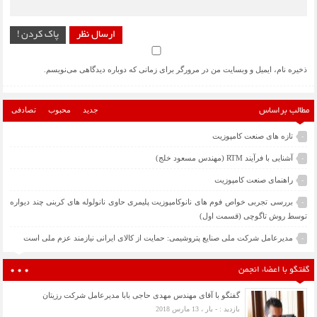
ارسال نظر
پاک کردن !
ذخیره نام، ایمیل و وبسایت من در مرورگر برای زمانی که دوباره دیدگاهی می‌نویسم.
جدید
محبوب
تصادفی
مطالب براساس
تازه های صنعت کامپوزیت
-
آشنایی با فرآیند RTM (مهندس مسعود خلج)
-
راهنمای صنعت کامپوزیت
-
بررسی تجربی خواص فوم های نانوکامپوزیت پلیمری حاوی نانولوله های کربنی چند دیواره
-
توسط روش تاگوچی (قسمت اول)
مدیرعامل شرکت ملی صنایع پتروشیمی: حمایت از کالای ایرانی نیازمند عزم ملی است
-
گفتگو با اعضاء انجمن
گفتگو با آقای مهندس مهدی حاجی بابا مدیرعامل شرکت رزیتان
بازدید : - بار ، 13 مارس 2018