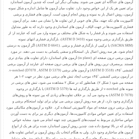
آزمون های جداگانه ای تعیین می شوند. پیچیدگی دیگر این است که چندین آزمون استاندارد
برای تعیین هر یک از این خواص وجود دارد. تفاوت میان آزمون ها شامل اندازه و شکل نمونه
آزمون، روش اعمال بار به نمونه و روش انجام آزمون است. آزمون های فشاری و برشی
کامپوزیت های تکه جهته، مثال های خوبی از این تفاوت ها را نشان می دهند. برای آزمون
فشاری کامپوزیت‌ها در جهت الیاف، آزمون های استانداردی وجود دارند که به طور متداول
استفاده می شوند و بار فشار را به شکل های مختلف بر نمونه وارد می کنند که عبارتند از: از
طریق بارگذاری برشی وجوه نمونه (ASTM D 3410)، بارگذاری فشاری انتهای نمونه
(SACMA SRM) یا ترکیبی از بارگذاری فشار و برشی .(ASTM D 6641) اگر آزمون به درستی
انجام شود، هر سه روش اعمال بار، استحکام و سفتی یکسانی به دست می دهند. در مورد
آزمون برشی درون صفحه ای (in plane) آزمون های استاندارد دارای تفاوت های بنیادی تری
هستند. پرمصرف ترین روش های آزمون های برشی درون صفحه ای عبارتند از آزمون برشی
کششی ˚۴۵± (ASTM D 3518) و آزمون های برشی (D7078 , ASTM D 5379) v-notched.
در آزمون برشی کششی ˚۴۵± موجب ایجاد تنش های برشی مورد نظر در جهت ۲-۱ هر
صفحه می شود ( شکل ۲). همانطور که در شکل ۲ مشاهده می شود، تنش های برشی در
نمونه های v-notched از طریق بارگذاری لبه ها (ASTM D 5379) یا بارگذاری در وجوه
(ASTM D 7078) به وجود می آید. بر خلاف تفاوت‌های زیادی که بین نمونه ها و روش‌های
بارگذاری وجود دارد، از هر سه روش آزمون برشی می توان برای تولید استحکام برشی و
مدول برشی درون صفحه ای مواد کامپوزیتی استفاده کرد. علاوه بر آزمون‌های مکانیکی مورد
استفاده برای تعیین خواص موادی کامپوزیت‌ها، آزمون‌های دیگری نیز برای به دست آوردن
خواص ساختاری مربوط به لمینیت‌های کامپوزیتی چند جهته انجام می شود. مشابه خواص
موادی که در بالا توضیح داده شد، چندین روش آزمون استاندارد شده برای هر یک از انواع
آزمون های ساختاری وجود دارد. ولی به هنگام انتخاب یک روش آزمون بر اساس تفاوت های
کاربرد مورد نظر، پیچیدگی‌های دیگری پدیدار می شود. برای مثال، انواع روش های متداول