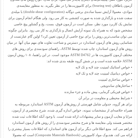
آزمون یاطاقان (bearing test) برای کامپوزیت‌ها را در نظر بگیرید. به منظور مقایسه‌ی
موادی، معمولا آرایش نسبتا ساده‌ی برشی دوگانه (double-shear configuration) با میله‌ی
سفت شده و بارگذاری شده به صورت کششی به کار می رود. ولی هنگام انجام آزمون برای
نمایش یک کاربرد مورد نظر، ممکن است در آزمون فوق، بست، پخ و گشتاور پیچ خاصی
مشخص شود که به همراه یک نمونه آرایش اتصال و بارگذاری به کار می رود. بنابراین چگونه
می توان مناسب‌ترین روش را برای نوع خاصی از آزمون تعیین کرد؟ اولین گام عبارتست از
شناسایی روش های آزمون استاندارد در دسترس و شناخت تفاوت های مهم میان آنها. در میان
روش های آزمون استاندارد چاپ شده توسط ASTM، راهنمای سودمندی برای روش های
مختلف آزمون کامپوزیت ها در ASTM D4762 موجود است. در این راهنما، ۱۰۸ روش آزمون
ASTM خلاصه شده است و در شش گروه طبقه بندی شده اند:
• خواص استاتیک لمینیت چند لایه و تک لایه
• خواص دینامیک لمینیت چند لایه و تک لایه
• خواص ساختاری لمینیت
• ساختارهای ساندویچی
• خواص فیزیکی گرمایی، پیش ماده و جزء سازنده
• شرایط محیطی و مقاومت در برابر آن
برای هر گروه، جدولی شامل فهرستی از روش‌های آزمون ASTM استاندارد مربوطه به
همراه خلاصه‌ای از مشخصات نمونه، خواص اندازه گیری شده، شرح مختصری از آزمون،
مزایا و معایب آزمون و سایر پیشنهادات ارائه شده است. با وجود آنکه اطلاعات ثبت شده
مختصر هستند ولی مقایسه ها و شرح مختصر سودمندی را از روش های آزمون استاندارد
فراهم می کند. منبع اطلاعاتی دیگر برای آزمون های استاندارد که اطلاعات بسیار بیشتری را
ارائه می کند، هندبوک مواد کامپوزیتی (Composite Materials Hanbook) است که معمولا