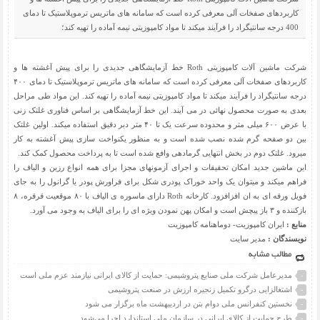
کاربردهای صفخات آلی معرفی کرده است که سامانه های ماتریس ترموپلاستیک تا دمای
400 درجه سانتیگراد را فرآیند میکند تا مواد کامپوزیتی نیمه آماده را تهیه کند؛
شرکت ماشین آلات کامپوزیتی Roth خط آزمایشگاهی جدیدی را برای پیش آغشته ها و
کاربردهای صفخات آلی معرفی کرده است که سامانه های ماتریس ترموپلاستیک تا دمای ۴۰۰
درجه سانتیگراد را فرآیند میکند تا مواد کامپوزیتی نیمه آماده را تهیه کند. این مواد طی مراحل
بعدی به صورت محصول نهائی در می آیند. این خط آزمایشگاهی بر اساس فناوری غلتک زنی
با عرض ۶۰۰ میلی متر و محدوده سرعت یک تا ۴۰ متر دبر دقیق استفاده میکند. اولین غلتک
بین دو صفحه گرم شده نصب شده است و به منظور یکنواخت سازی پیش آغشته به کار
میرود. غلتک دوم در بخش انتهایی گرمادهی وافع شده است تا به پرداخت محصول کمک کند.
این ماشین جدید امکان تحقیقات و اجرای آزمونهای مجزا برای همه انواع رزین و الیاف را
فراهم میکند و میتوان یک واحد خوراک پودری شکل برای فراورش پودر یا گرانول را به جای
فویل ورقه ای به ان افزافزود. کارخانه Roth دارای ماسوره ی الیاف با ۸۰ موقعیت قرقره، ۸
بازکننده و ۳ باز پیچش است و امکان پهن نمودن ویژه ای را برای الیاف به وجود می آورد.
منابع :
ایران کامپوزیت- دوماهنامه کامپوزیت
نویسندگان :
مدیر سایت
مطالب مشابه
مدیرعامل شرکت ملی صنایع پتروشیمی: حمایت از کالای ایرانی نیازمند عزم ملی است
-
اشتغالزایی درگرو تکمیل زنجیره ارزش در صنعت پتروشیمی
-
نخستین کنفرانس ملی دوام بتن در اردیبهشت ماه برگزار می شود
-
طرح حمایت از کالای ایرانی در سازمان ملی استاندارد اجرا می‌شود
-