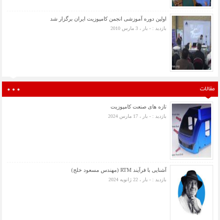
اولین دوره آموزشی انجمن کامپوزیت ایران برگزار شد
بازدید : - بار ، 3 مارس 2010
مقالات
تازه های صنعت کامپوزیت
بازدید : - بار ، 17 مارس 2024
آشنایی با فرآیند RTM (مهندس مسعود خلج)
بازدید : - بار ، 22 ژانویه 2024