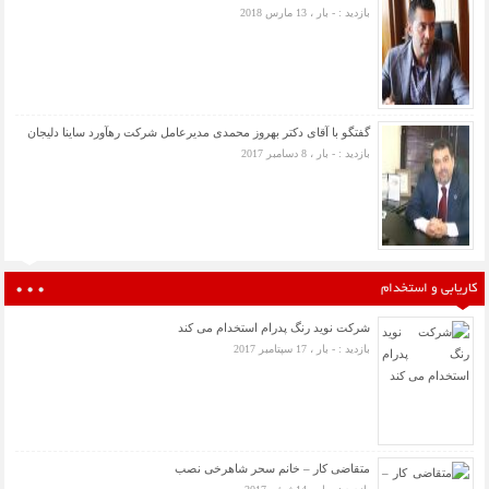
بازدید : - بار ، 13 مارس 2018
گفتگو با آقای دکتر بهروز محمدی مدیرعامل شرکت رهآورد ساینا دلیجان
بازدید : - بار ، 8 دسامبر 2017
کاریابی و استخدام
شرکت نوید رنگ پدرام استخدام می کند
بازدید : - بار ، 17 سپتامبر 2017
متقاضی کار – خانم سحر شاهرخی نصب