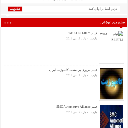
عضویت
فیلم های آموزشی
فیلم WHAT IS LRTM
بازدید : - بار ، 13 می 2011
فیلم مروری بر صنعت کامپوزیت ایران
بازدید : - بار ، 12 می 2011
فیلم SMC Automotive Alliance
بازدید : - بار ، 12 می 2011