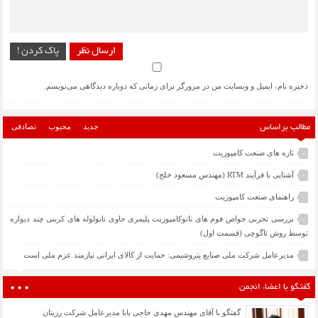
ارسال نظر
پاک کردن !
ذخیره نام، ایمیل و وبسایت من در مرورگر برای زمانی که دوباره دیدگاهی می‌نویسم.
جدید
محبوب
تصادفی
مطالب براساس
تازه های صنعت کامپوزیت
-
آشنایی با فرآیند RTM (مهندس مسعود خلج)
-
راهنمای صنعت کامپوزیت
-
بررسی تجربی خواص فوم های نانوکامپوزیت پلیمری حاوی نانولوله های کربنی چند دیواره
-
توسط روش تاگوچی (قسمت اول)
مدیرعامل شرکت ملی صنایع پتروشیمی: حمایت از کالای ایرانی نیازمند عزم ملی است
-
گفتگو با اعضاء انجمن
گفتگو با آقای مهندس مهدی حاجی بابا مدیرعامل شرکت رزیتان